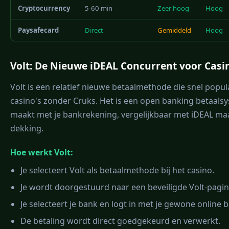
Cryptocurrency
5-60 min
Zeer hoog
Hoog
Paysafecard
Direct
Gemiddeld
Hoog
Volt: De Nieuwe iDEAL Concurrent voor Casi
Volt is een relatief nieuwe betaalmethode die snel popula
casino's zonder Cruks. Het is een open banking betaalsy
maakt met je bankrekening, vergelijkbaar met iDEAL m
dekking.
Hoe werkt Volt:
Je selecteert Volt als betaalmethode bij het casino.
Je wordt doorgestuurd naar een beveiligde Volt-pagin
Je selecteert je bank en logt in met je gewone online
De betaling wordt direct goedgekeurd en verwerkt.