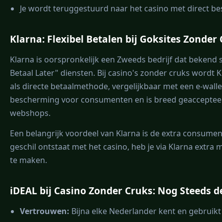
Je wordt teruggestuurd naar het casino met direct be
Klarna: Flexibel Betalen bij Goksites Zonder
Klarna is oorspronkelijk een Zweeds bedrijf dat bekend 
Betaal Later" diensten. Bij casino's zonder cruks wordt
als directe betaalmethode, vergelijkbaar met een e-wallet
bescherming voor consumenten en is breed geaccepteer
webshops.
Een belangrijk voordeel van Klarna is de extra consume
geschil ontstaat met het casino, heb je via Klarna extr
te maken.
iDEAL bij Casino Zonder Cruks: Nog Steeds d
Vertrouwen:
Bijna elke Nederlander kent en gebruikt