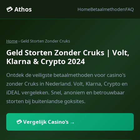
💳 Athos
Home
Betaalmethoden
FAQ
Home
› Geld Storten Zonder Cruks
Geld Storten Zonder Cruks | Volt,
Klarna & Crypto 2024
Ontdek de veiligste betaalmethoden voor casino's
zonder Cruks in Nederland. Volt, Klarna, Crypto en
iDEAL vergeleken. Snel, anoniem en betrouwbaar
storten bij buitenlandse goksites.
💳 Vergelijk Casino's →